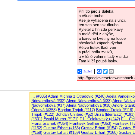
Sdílej!
Facebook
Twitter
Email
... (#335)
Adam Michna z Otradovic (#240)
Adéla Vandělíko
Nádvorníková (#32)
Alena Nádvorníková (#33)
Alena Nádvor
Nádvorníková (#37)
Alena Nádvorníková (#38)
Andrej Stank
Čápová (#358)
Bogdan Trojak (#117)
Bogdan Trojak (#118)
Trojak (#122)
Bohdan Chlíbec (#52)
Bříza (literra.cz) (#193)
(#301)
Ewald Murrer (#171)
F.L. Čelakovský (#242)
F.L. Če
Fráňa Šrámek (#364)
František Gellner (#363)
František Hr
(#152)
Gustav Erhart (#153)
Gustav Erhart (#154)
Gustav E
(#158)
Gustav Erhart (#159)
Gustav Erhart (#160)
Gustav E